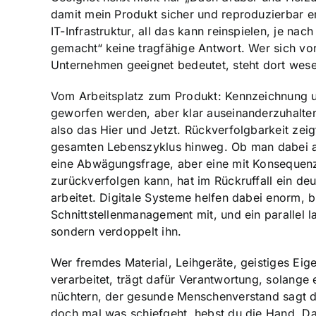
damit mein Produkt sicher und reproduzierbar en
IT-Infrastruktur, all das kann reinspielen, je n
gemacht“ keine tragfähige Antwort. Wer sich v
Unternehmen geeignet bedeutet, steht dort wese
Vom Arbeitsplatz zum Produkt: Kennzeichnung un
geworfen werden, aber klar auseinanderzuhalten 
also das Hier und Jetzt. Rückverfolgbarkeit zei
gesamten Lebenszyklus hinweg. Ob man dabei a
eine Abwägungsfrage, aber eine mit Konsequenz
zurückverfolgen kann, hat im Rückruffall ein d
arbeitet. Digitale Systeme helfen dabei enorm, 
Schnittstellenmanagement mit, und ein parallel 
sondern verdoppelt ihn.
Wer fremdes Material, Leihgeräte, geistiges E
verarbeitet, trägt dafür Verantwortung, solange 
nüchtern, der gesunde Menschenverstand sagt da
doch mal was schiefgeht, hebst du die Hand. Da