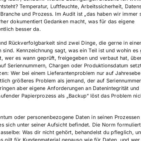
tsteht? Temperatur, Luftfeuchte, Arbeitssicherheit, Daten
ach Branche und Prozess. Im Audit ist „das haben wir immer 
orher dokumentiert Gedanken macht, was für das eigene
ntlich besser da.
d Rückverfolgbarkeit sind zwei Dinge, die gerne in eine
sind. Kennzeichnung sagt, was ein Teil ist und wohin es 
gt, wer es wann geprüft, freigegeben und verbaut hat, übe
uf Seriennummern, Chargen oder Produktionsdatum setzt,
en: Wer bei einem Lieferantenproblem nur auf Jahreseb
eutlich größeres Problem als jemand, der auf Seriennumm
bringen aber eigene Anforderungen an Datenintegrität und
laufender Papierprozess als „Backup“ löst das Problem nic
igentum oder personenbezogene Daten in seinen Prozessen
es sich unter seiner Aufsicht befindet. Die Norm formulier
sselbe: Was dir nicht gehört, behandelst du pfleglich, 
s gilt für Kundenmaterial genauso wie für Daten, und wer