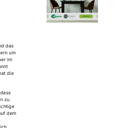
nd das
dern um
ber im
annt
hat die
 dass
in zu
ichtige
 auf dem
ich,