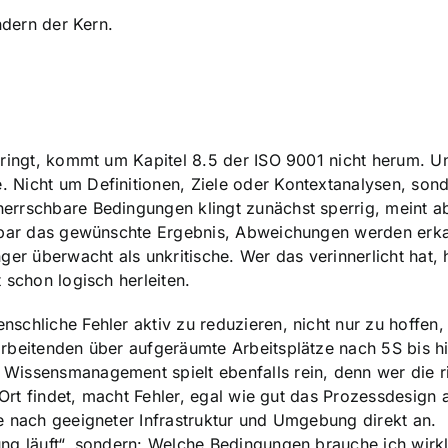
ndern der Kern.
bringt, kommt um Kapitel 8.5 der ISO 9001 nicht herum. U
 Nicht um Definitionen, Ziele oder Kontextanalysen, son
errschbare Bedingungen klingt zunächst sperrig, meint a
ierbar das gewünschte Ergebnis, Abweichungen werden erk
ger überwacht als unkritische. Wer das verinnerlicht hat, 
 schon logisch herleiten.
schliche Fehler aktiv zu reduzieren, nicht nur zu hoffen,
arbeitenden über aufgeräumte Arbeitsplätze nach 5S bis h
Wissensmanagement spielt ebenfalls rein, denn wer die r
n Ort findet, macht Fehler, egal wie gut das Prozessdesign
e nach geeigneter Infrastruktur und Umgebung direkt an.
ng läuft“, sondern: Welche Bedingungen brauche ich wirkl