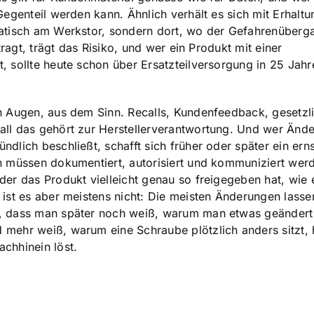
Gegenteil werden kann. Ähnlich verhält es sich mit Erhalt
matisch am Werkstor, sondern dort, wo der Gefahrenüberg
tragt, trägt das Risiko, und wer ein Produkt mit einer
 sollte heute schon über Ersatzteilversorgung in 25 Jahr
n Augen, aus dem Sinn. Recalls, Kundenfeedback, gesetzl
all das gehört zur Herstellerverantwortung. Und wer Änd
dlich beschließt, schafft sich früher oder später ein ern
n müssen dokumentiert, autorisiert und kommuniziert wer
er das Produkt vielleicht genau so freigegeben hat, wie 
ist es aber meistens nicht: Die meisten Änderungen lasse
, dass man später noch weiß, warum man etwas geändert 
mehr weiß, warum eine Schraube plötzlich anders sitzt, 
chhinein löst.