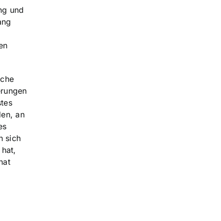
ung und
ang
en
iche
erungen
stes
den, an
es
n sich
hat,
hat