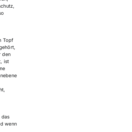
schutz,
so
n Topf
gehört,
r den
 ist
ene
ernebene
ht,
t das
und wenn