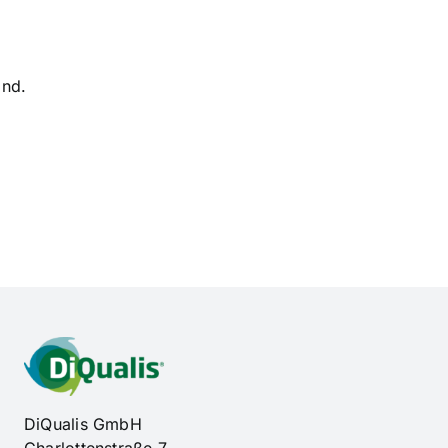
and.
DiQualis GmbH