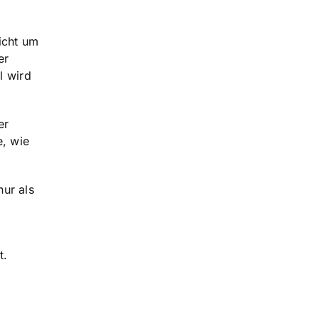
nicht um
er
l wird
er
, wie
nur als
t.