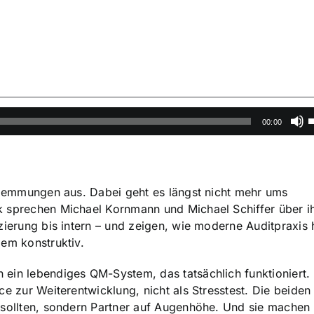
P
00:00
H
b
d
eklemmungen aus. Dabei geht es längst nicht mehr ums
L
k sprechen Michael Kornmann und Michael Schiffer über i
z
izierung bis intern – und zeigen, wie moderne Auditpraxis 
r
lem konstruktiv.
ein lebendiges QM-System, das tatsächlich funktioniert. 
ce zur Weiterentwicklung, nicht als Stresstest. Die beiden
 sollten, sondern Partner auf Augenhöhe. Und sie machen 