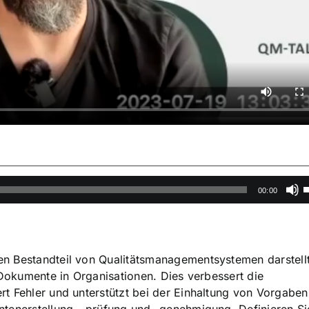
P
00:00
H
b
d
n Bestandteil von Qualitätsmanagementsystemen darstellt
L
 Dokumente in Organisationen. Dies verbessert die
z
t Fehler und unterstützt bei der Einhaltung von Vorgaben
r