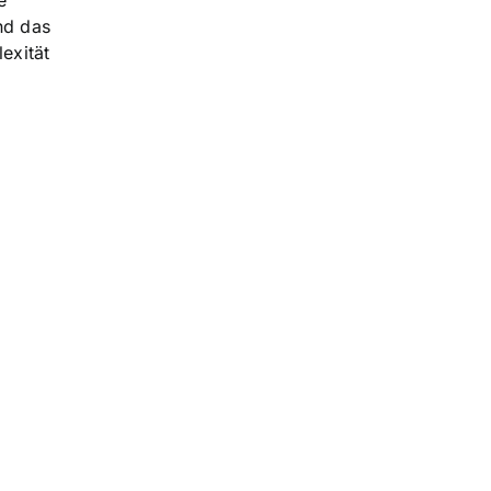
e
nd das
exität