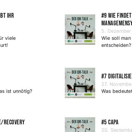
bt ihr
#9 Wie findet
Managemens
5. Dezember
r viele
Wie soll man 
urt!
entscheiden?
#7 Digitalisi
27. Novembe
s ist unnötig?
Was bedeutet 
re/Recovery
#5 CAPA
20. Septemb