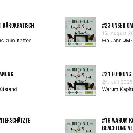
t bürokratisch
#23 Unser QM
15. August 2
is zum Kaffee
Ein Jahr QM-
lanung
#21 Führung
24. Juli 2025
rüfstand
Warum Kapite
unterschätzte
#19 Warum Kap
Beachtung ve