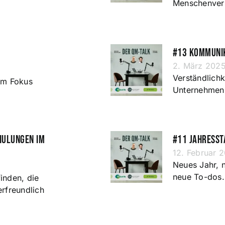
Menschenver
#13 Kommuni
2. März 202
Verständlich
im Fokus
Unternehmens
hulungen im
#11 Jahressta
12. Februar 
Neues Jahr, 
neue To-dos.
inden, die
erfreundlich