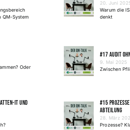
20. Juni 202
ngsbereich
Warum die IS
im QM-System
denkt
#17 Audit oh
9. Mai 2025
sammen? Oder
Zwischen Pfl
atten-IT und
#15 Prozesse 
Abteilung
28. März 20
ch?
Prozesse? Kl