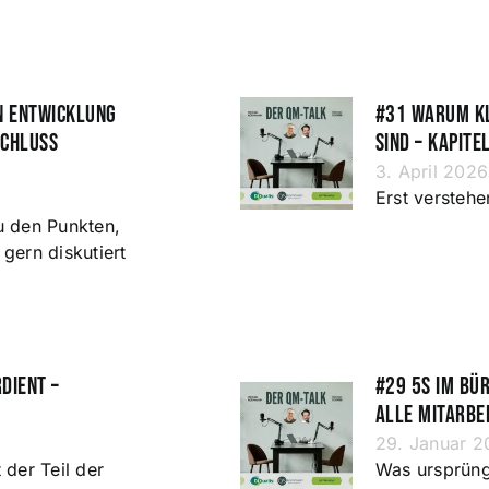
nn Entwicklung
#31 Warum k
schluss
sind – Kapite
3. April 2026
Erst versteh
u den Punkten,
gern diskutiert
dient –
#29 5S im Bür
alle Mitarbe
29. Januar 2
 der Teil der
Was ursprüng