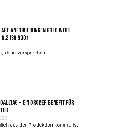
lare Anforderungen Gold wert
l 8.2 ISO 9001
en, dann versprechen
oalltag – ein großer Benefit für
iter
026
lich aus der Produktion kommt, ist