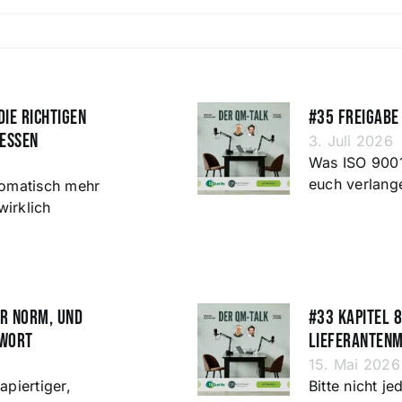
die richtigen
#35 Freigabe 
messen
3. Juli 2026
Was ISO 9001
euch verlang
omatisch mehr
wirklich
er Norm, und
#33 Kapitel 8
gwort
Lieferanten
15. Mai 2026
apiertiger,
Bitte nicht j