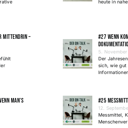
rative
heute in nah
r mittendrin –
#27 Wenn Kom
Dokumentation
5. November
fühlt
Der Jahresend
der
sich, wie gu
Informationen
 wenn man’s
#25 Messmitt
12. Septemb
Messmittel, 
Menschenvers